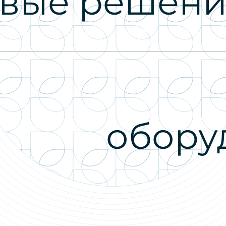
евые решен
обору